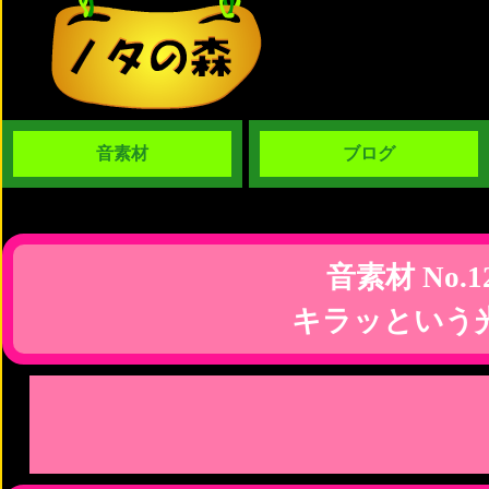
音素材
ブログ
音素材 No.1
キラッという