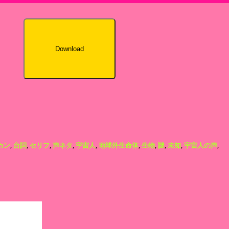
Download
カン
,
台詞
,
セリフ
,
声ネタ
,
宇宙人
,
地球外生命体
,
生物
,
謎
,
未知
,
宇宙人の声
,