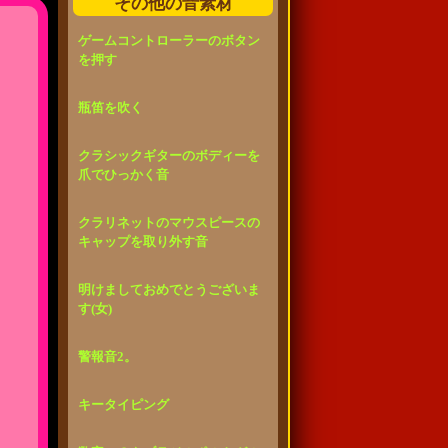
その他の音素材
ゲームコントローラーのボタン
を押す
瓶笛を吹く
クラシックギターのボディーを
爪でひっかく音
クラリネットのマウスピースの
キャップを取り外す音
明けましておめでとうございま
す(女)
警報音2。
キータイピング