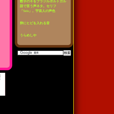
数字の６をブラジルポルトガル
語で言う声ネタ。セリフ
「Seis」。宇宙人の声色
卵にヒビを入れる音
うらめしや